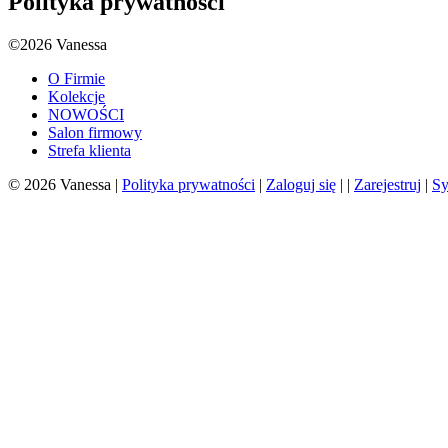
Polityka prywatności
©2026 Vanessa
O Firmie
Kolekcje
NOWOŚCI
Salon firmowy
Strefa klienta
© 2026 Vanessa |
Polityka prywatności
|
Zaloguj się
| |
Zarejestruj
|
Sy